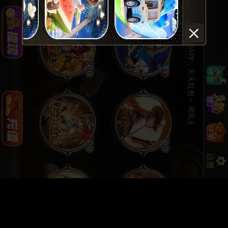
♥️我司推荐您使用UPAY进行充值提现，笔笔专享加赠3%，极速秒到账，游戏更欢畅~ ♥️会生钱的APP，天天红包～ 周礼金~每日佣金~洗码返水~~根本停不下来~～温馨提醒：(苹果ios）若出现app无法运行或闪退等情况，请登入官网(1991.hk)重新下载或使用网页版(1991a1.cc)进行 游戏!